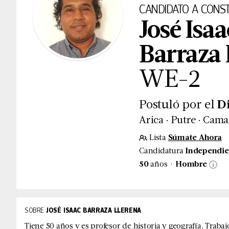
CANDIDATO
A CONST
José Isaa
Barraza 
WE
-
2
Postuló por el
D
.
.
Arica
Putre
Cama
Lista
Súmate Ahora
Candidatura
Independie
.
50
años
Hombre
SOBRE
JOSÉ ISAAC BARRAZA LLERENA
Tiene 50 años y es profesor de historia y geografía. Tra