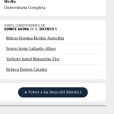
Media
Universitaria Completa
OTROS CONSTITUYENTES DE
SÚMATE AHORA
EN EL
DISTRITO
1
:
Milene Rossina Molina Arancibia
Sergio Jesús Gallardo Alfaro
Yarllette Isabel Marambio Flor
Rebeca Butron Catalán
Volver a las listas del distrito
1