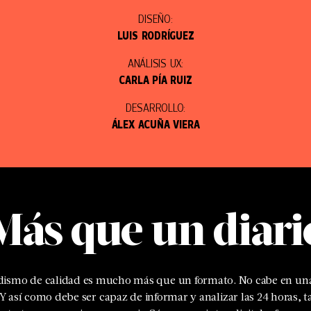
DISEÑO:
LUIS RODRÍGUEZ
ANÁLISIS UX:
CARLA PÍA RUIZ
DESARROLLO:
ÁLEX ACUÑA VIERA
Más que un diari
odismo de calidad es mucho más que un formato. No cabe en una
 Y así como debe ser capaz de informar y analizar las 24 horas, 