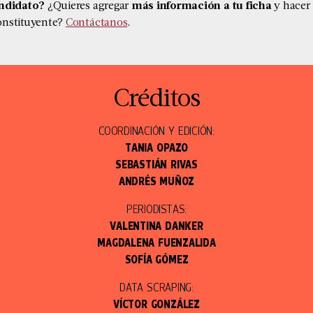
andidato?
¿Quieres agregar
más información a tu ficha
y hacer
nstituyente?
Contáctanos
.
Créditos
COORDINACIÓN Y EDICIÓN:
TANIA OPAZO
SEBASTIÁN RIVAS
ANDRÉS MUÑOZ
PERIODISTAS:
VALENTINA DANKER
MAGDALENA FUENZALIDA
SOFÍA GÓMEZ
DATA SCRAPING:
VÍCTOR GONZÁLEZ