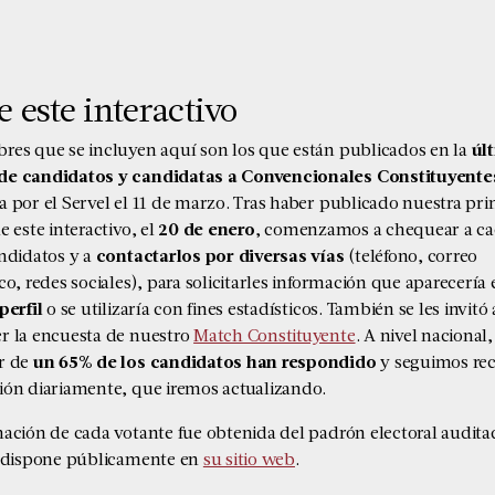
 este interactivo
res que se incluyen aquí son los que están publicados en la
úl
e candidatos y candidatas a Convencionales Constituyente
 por el Servel el 11 de marzo
. Tras haber publicado nuestra pr
e este interactivo, el
20 de enero
, comenzamos a chequear a c
andidatos y a
contactarlos por diversas vías
(teléfono, correo
co, redes sociales), para solicitarles información que aparecería 
perfil
o se utilizaría con fines estadísticos. También se les invitó 
r la encuesta de nuestro
Match Constituyente
. A nivel nacional,
r de
un 65% de los candidatos han respondido
y seguimos re
ión diariamente, que iremos actualizando.
mación de cada votante fue obtenida del padrón electoral audita
l dispone públicamente en
su sitio web
.