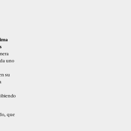
tima
s
imera
ada uno
en su
a
cibiendo
do, que