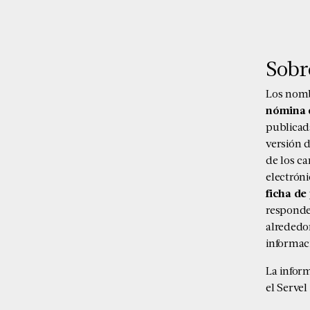
Sobre
Los nomb
nómina d
publicada
versión d
de los c
electróni
ficha de 
responde
alrededo
informac
La infor
el Serve