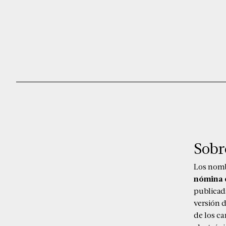
Sobre
Los nomb
nómina d
publicada
versión d
de los c