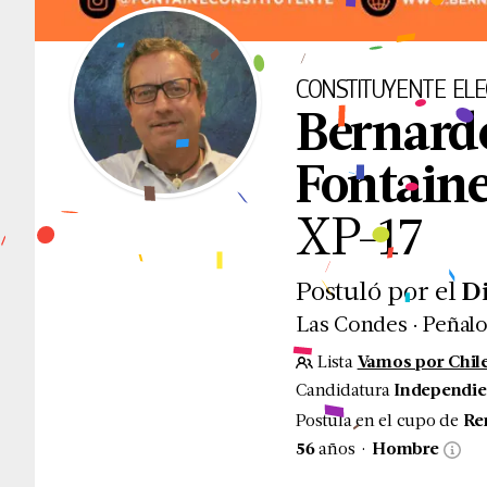
CONSTITUYENTE
ELE
Bernard
Fontaine
XP
-
17
Postuló por el
D
.
Las Condes
Peñalo
Lista
Vamos por Chil
Candidatura
Independie
Postula en el cupo de
Re
.
56
años
Hombre