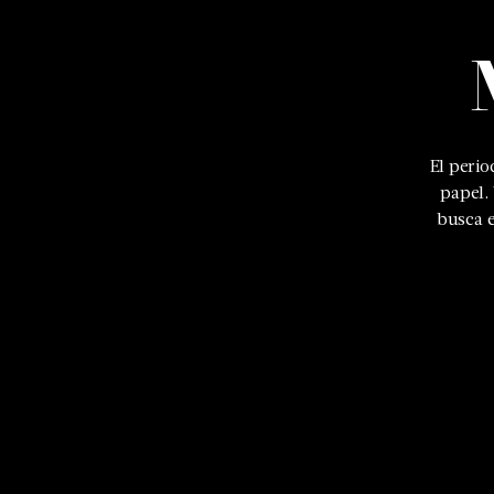
El peri
papel.
busca e