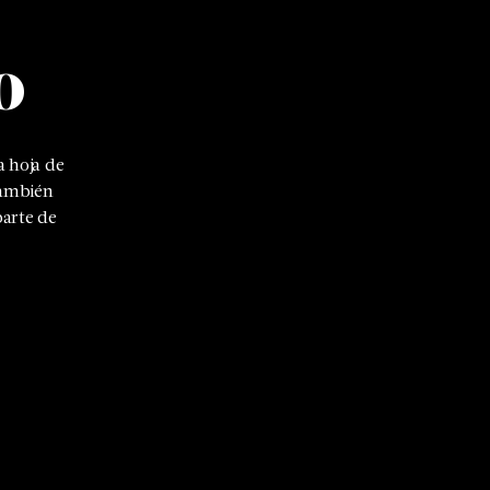
o
 hoja de
también
parte de