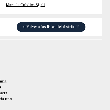
Marcela Cubillos Sigall
Volver a las listas del distrito
11
tima
s
imera
ada uno