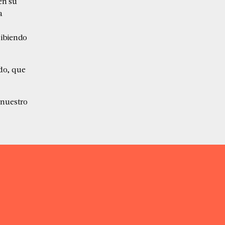
en su
a
cibiendo
do, que
 nuestro