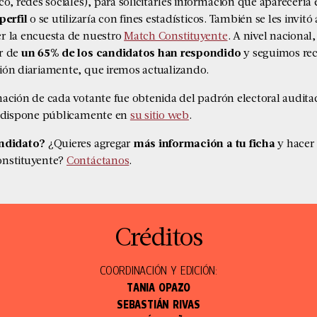
co, redes sociales), para solicitarles información que aparecería 
perfil
o se utilizaría con fines estadísticos. También se les invitó 
r la encuesta de nuestro
Match Constituyente
. A nivel nacional,
r de
un 65% de los candidatos han respondido
y seguimos re
ión diariamente, que iremos actualizando.
mación de cada votante fue obtenida del padrón electoral audita
l dispone públicamente en
su sitio web
.
andidato?
¿Quieres agregar
más información a tu ficha
y hacer
nstituyente?
Contáctanos
.
Créditos
COORDINACIÓN Y EDICIÓN:
TANIA OPAZO
SEBASTIÁN RIVAS