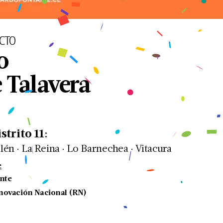
CTO
o
 Talavera
istrito
11
:
.
.
.
lén
La Reina
Lo Barnechea
Vitacura
e
nte
novación Nacional (RN)