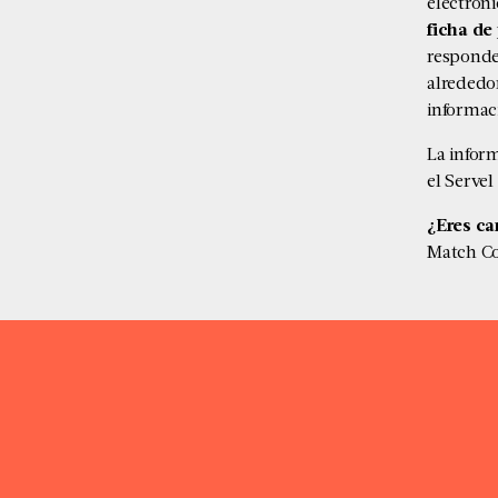
electróni
ficha de 
responde
alrededo
informac
La infor
el Serve
¿Eres c
Match Co