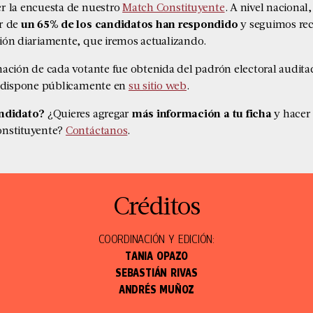
r la encuesta de nuestro
Match Constituyente
. A nivel nacional,
r de
un 65% de los candidatos han respondido
y seguimos re
ión diariamente, que iremos actualizando.
mación de cada votante fue obtenida del padrón electoral audita
l dispone públicamente en
su sitio web
.
andidato?
¿Quieres agregar
más información a tu ficha
y hacer
nstituyente?
Contáctanos
.
Créditos
COORDINACIÓN Y EDICIÓN:
TANIA OPAZO
SEBASTIÁN RIVAS
ANDRÉS MUÑOZ