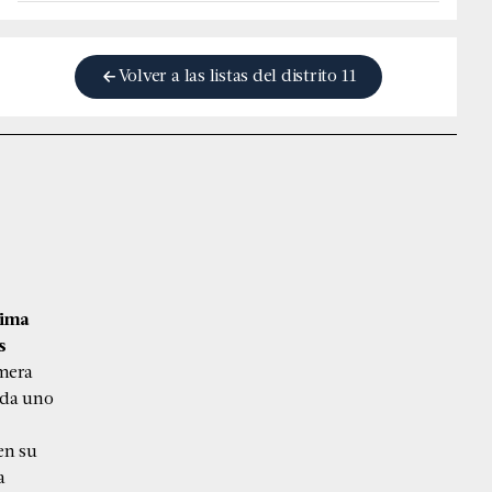
Volver a las listas del distrito
11
tima
s
imera
ada uno
en su
a