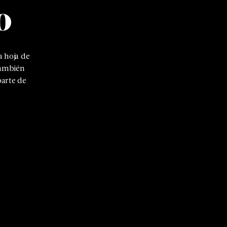
o
 hoja de
también
parte de