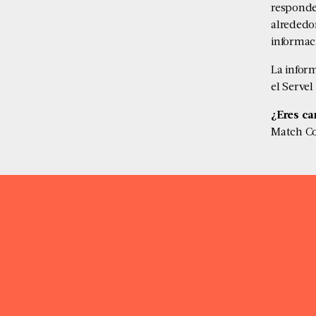
responde
alrededo
informac
La infor
el Serve
¿Eres c
Match Co