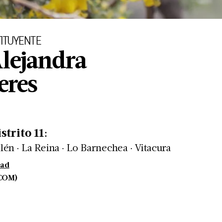
ITUYENTE
Alejandra
eres
istrito
11
:
.
.
.
lén
La Reina
Lo Barnechea
Vitacura
dad
COM)