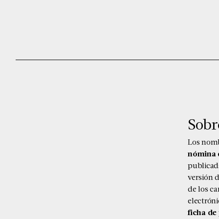
Sobre
Los nomb
nómina d
publicada
versión d
de los c
electróni
ficha de 