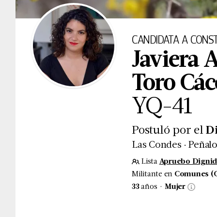
CANDIDATA
A CONST
Javiera 
Toro Các
YQ
-
41
Postuló por el
D
.
Las Condes
Peñalo
Lista
Apruebo Digni
Militante en
Comunes (
.
33
años
Mujer