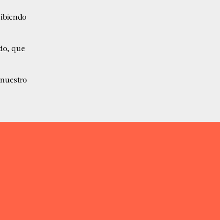
cibiendo
do, que
 nuestro