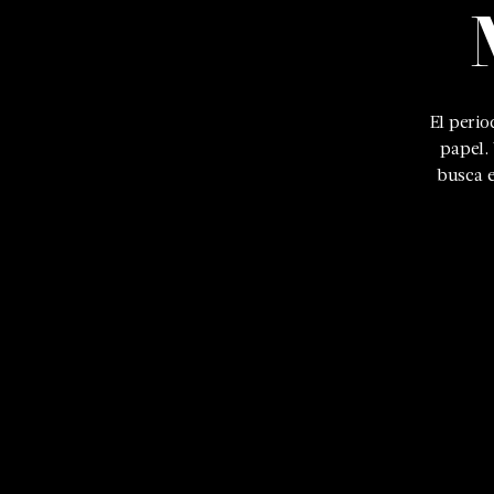
El peri
papel.
busca e