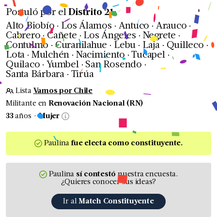
Postuló por el
Distrito
21
:
.
.
.
.
Alto Biobío
Los Álamos
Antuco
Arauco
.
.
.
.
Cabrero
Cañete
Los Ángeles
Negrete
.
.
.
.
.
Contulmo
Curanilahue
Lebu
Laja
Quilleco
.
.
.
.
Lota
Mulchén
Nacimiento
Tucapel
.
.
.
Quilaco
Yumbel
San Rosendo
.
Santa Bárbara
Tirúa
Lista
Vamos por Chile
Militante en
Renovación Nacional (RN)
.
33
años
Mujer
Paulina
fue
electa
como constituyente
.
Paulina
sí contestó
nuestra encuesta.
¿Quieres conocer sus ideas?
Ir al
Match Constituyente