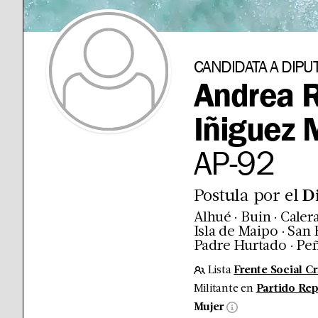
CANDIDATA A DIPU
Andrea R
Iñiguez
AP
-
92
Postula por el
D
.
.
Alhué
Buin
Caler
.
Isla de Maipo
San 
.
Padre Hurtado
Peñ
Lista
Frente Social Cr
Militante en
Partido Rep
Mujer