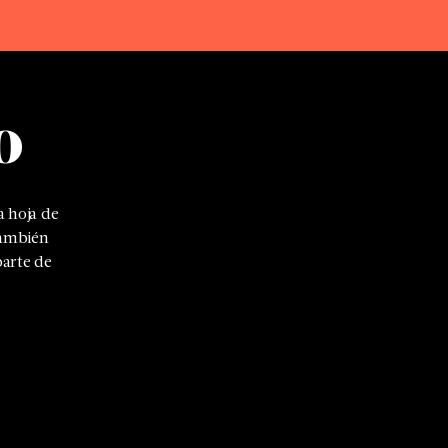
o
 hoja de
también
parte de