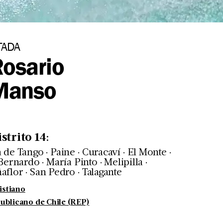
TADA
osario
 Manso
istrito
14
:
.
.
.
.
a de Tango
Paine
Curacaví
El Monte
.
.
.
Bernardo
María Pinto
Melipilla
.
.
aflor
San Pedro
Talagante
istiano
ublicano de Chile (REP)