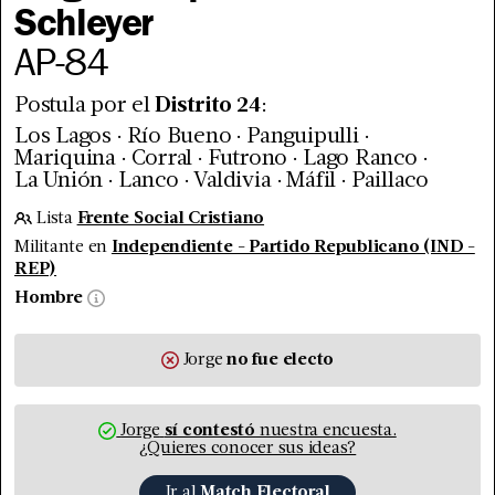
Schleyer
AP
-
84
Postula por el
Distrito
24
:
.
.
.
Los Lagos
Río Bueno
Panguipulli
.
.
.
.
Mariquina
Corral
Futrono
Lago Ranco
.
.
.
.
La Unión
Lanco
Valdivia
Máfil
Paillaco
Lista
Frente Social Cristiano
Militante en
Independiente - Partido Republicano (IND -
REP)
Hombre
Jorge
no fue
electo
Jorge
sí contestó
nuestra encuesta.
¿Quieres conocer sus ideas?
Ir al
Match Electoral