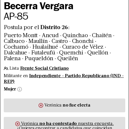
Becerra Vergara
AP
-
85
Postula por el
Distrito
26
:
.
.
.
.
Puerto Montt
Ancud
Quinchao
Chaitén
.
.
.
.
Calbuco
Maullín
Castro
Chonchi
.
.
.
Cochamó
Hualaihué
Curaco de Vélez
.
.
.
.
Dalcahue
Futaleufú
Quemchi
Quellón
.
.
Palena
Puqueldón
Queilén
Lista
Frente Social Cristiano
Militante en
Independiente - Partido Republicano (IND -
REP)
Mujer
Verónica
no fue
electa
Verónica
no ha contestado
nuestra encuesta.
¿Quieres encontrar a candidatos que coincidan