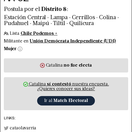
Postula por el
Distrito
8
:
.
.
.
.
Estación Central
Lampa
Cerrillos
Colina
.
.
.
Pudahuel
Maipú
Tiltil
Quilicura
Lista
Chile Podemos +
Militante en
Unión Demócrata Independiente (UDI)
Mujer
Catalina
no fue
electa
Catalina
sí contestó
nuestra encuesta.
¿Quieres conocer sus ideas?
Ir al
Match Electoral
LINKS:
cataolavarria