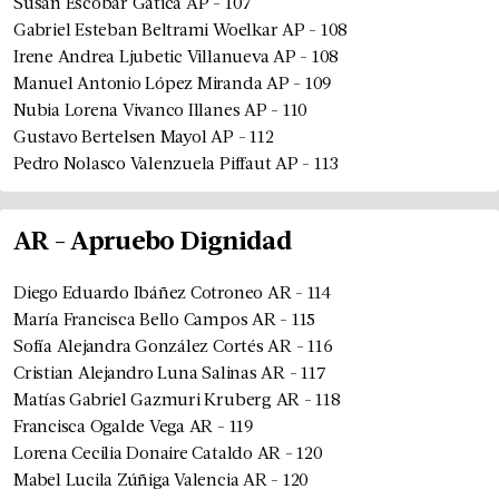
Susan Escobar Gatica
AP
-
107
Gabriel Esteban Beltrami Woelkar
AP
-
108
Irene Andrea Ljubetic Villanueva
AP
-
108
Manuel Antonio López Miranda
AP
-
109
Nubia Lorena Vivanco Illanes
AP
-
110
Gustavo Bertelsen Mayol
AP
-
112
Pedro Nolasco Valenzuela Piffaut
AP
-
113
AR
-
Apruebo Dignidad
Diego Eduardo Ibáñez Cotroneo
AR
-
114
María Francisca Bello Campos
AR
-
115
Sofía Alejandra González Cortés
AR
-
116
Cristian Alejandro Luna Salinas
AR
-
117
Matías Gabriel Gazmuri Kruberg
AR
-
118
Francisca Ogalde Vega
AR
-
119
Lorena Cecilia Donaire Cataldo
AR
-
120
Mabel Lucila Zúñiga Valencia
AR
-
120