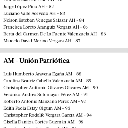
Carolina Marzán Pino
AH
-
81
Jorge López Pino
AH
-
82
Luciano Valle Acevedo
AH
-
83
Nelson Esteban Venegas Salazar
AH
-
84
Francisca Loreto Aranguiz Vergara
AH
-
85
Berta del Carmen De La Fuente Valenzuela
AH
-
86
Marcelo David Merino Vergara
AH
-
87
AM
-
Unión Patriótica
Luis Humberto Aravena Egaña
AM
-
88
Carolina Beatriz Cabello Valenzuela
AM
-
89
Christopher Anttonio Olivares Olivares
AM
-
90
Verónica Andrea Sotomayor Pérez
AM
-
91
Roberto Antonio Manzano Pérez
AM
-
92
Edith Paola Estay Olguín
AM
-
93
Christopher Rodolfo Vergara García
AM
-
94
Gisella Danitza Cortés Guzmán
AM
-
95