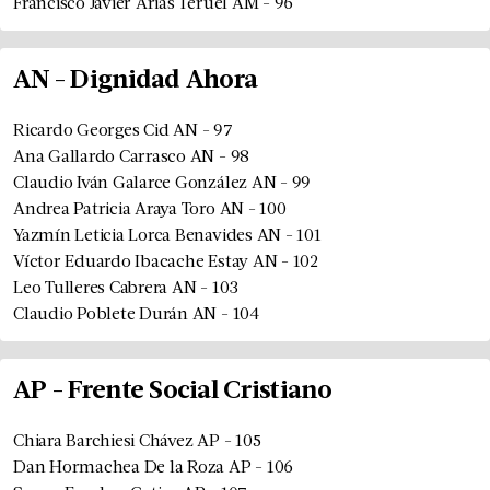
Francisco Javier Arias Teruel
AM
-
96
AN
-
Dignidad Ahora
Ricardo Georges Cid
AN
-
97
Ana Gallardo Carrasco
AN
-
98
Claudio Iván Galarce González
AN
-
99
Andrea Patricia Araya Toro
AN
-
100
Yazmín Leticia Lorca Benavides
AN
-
101
Víctor Eduardo Ibacache Estay
AN
-
102
Leo Tulleres Cabrera
AN
-
103
Claudio Poblete Durán
AN
-
104
AP
-
Frente Social Cristiano
Chiara Barchiesi Chávez
AP
-
105
Dan Hormachea De la Roza
AP
-
106